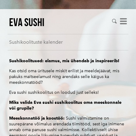
Eva Sushi
Sushikoolituste kalender
Sushikoolitused: elamus, mis ühendab ja inspireerib!
Kas otsid oma üritusele miskit erilist ja meeldejäävat, mis
pakuks maitseelamust ning arendaks selle käigus ka
meeskonnatööd?
Eva sushi sushikoolitus on loodud just selleks!
Miks valida Eva sushi sushikoolitus oma meeskonnale
või grupile?
Meeskonnatöö ja koostöö:
Sushi valmistamine on
suurepärane võimalus arendada tiimitööd, sest iga inimene
annab oma panuse sushi valmimisse. Kollektiivselt ühise
eesmärgi poole liikumine tugevdab suhtlust, usaldust ja