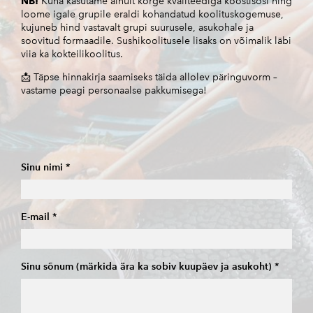
NB!
Kuna kasutame ainult kõrge kvaliteediga koostisosi ning
loome igale grupile eraldi kohandatud koolituskogemuse,
kujuneb hind vastavalt grupi suurusele, asukohale ja
soovitud formaadile. Sushikoolitusele lisaks on võimalik läbi
viia ka kokteilikoolitus.
📩 Täpse hinnakirja saamiseks täida allolev päringuvorm –
vastame peagi personaalse pakkumisega!
Sinu nimi
E-mail
Sinu sõnum (märkida ära ka sobiv kuupäev ja asukoht)