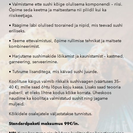
• Valmistame ette sushi kõige olulisema komponendi – riisi.
Õpime seda keetma ja maitsestama nii pliidil kui ka
riisikeetjaga.
• Räägime läbi olulised toorained ja nipid, mis teevad sushi
eriliseks.
• Teeme ettevalmistusi, õpime rullimise tehnikat ja maitsete
kombineerimist.
• Harjutame sushimakide lõikamist ja kaunistamist – kastmed,
garneering, serveerimine.
• Tutvume lisanditega, mis käivad sushi juurde.
Koolituse käigus valmib rikkalik sushivaagen (väärtuses 35–
40 €), mille saad õhtu lõpus koju kaasa. Lisaks saad teooria
paberil, et oleks lihtne kodus kõike korrata. Üheskoos
naudime ka koolitaja valmistatud sushit ning jagame
muljeid.
Kõikidele osalejatele väljastatakse tunnistus.
Standardpaketi maksumus 99€/in.