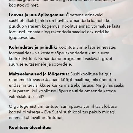
koostöövõimet.
Loovus ja uus õpikogemus:
Õpetame erinevaid
sushitehnikaid, mida on huvitav omandada ka neil, kel
puudub varasem kogemus. Koolitus annab võimaluse lasta
loovusel lennata ning rakendada saadud oskuseid ka
igapäevaelus.
Kohandatav ja paindlik:
Koolitusi viime läbi erinevates
formaatides – väikestest sõpruskondadest kuni suurte
kollektiivideni. Kohandame programmi vastavalt grupi
suurusele, tasemele ja soovidele.
Maitseelamused ja lõõgastus:
Sushikoolituse käigus
rändame kirevasse Jaapani köögi maailma, mis ühendab
endas nii tervislikkuse kui ka maitseküllasuse. Ning mis saaks
olla parem, kui koolituse lõpus nautida omaenda kätega
valmistatud sushit?
Olgu tegemist tiimiürituse, sünnipäeva või lihtsalt lõbusa
koosviibimisega – Eva Sushi sushikoolitus pakub midagi
enamat kui tavaline töötuba!
Koolituse ülesehitus: