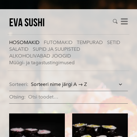
Eva Sushi
HOSOMAKID
FUTOMAKID
TEMPURAD
SETID
SALATID
SUPID JA SUUPISTED
ALKOHOLIVABAD JOOGID
Müügi- ja tagastustingimused
Sorteeri:
Otsing: