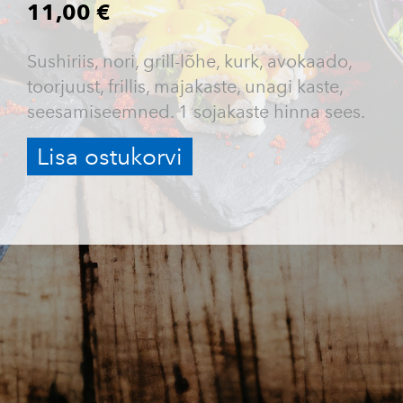
11,00 €
Sushiriis, nori, grill-lõhe, kurk, avokaado,
toorjuust, frillis, majakaste, unagi kaste,
seesamiseemned. 1 sojakaste hinna sees.
Lisa ostukorvi