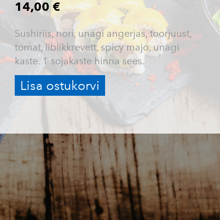
14,00 €
Sushiriis, nori, unagi angerjas, toorjuust,
tomat, liblikkrevett, spicy majo, unagi
kaste. 1 sojakaste hinna sees.
Lisa ostukorvi