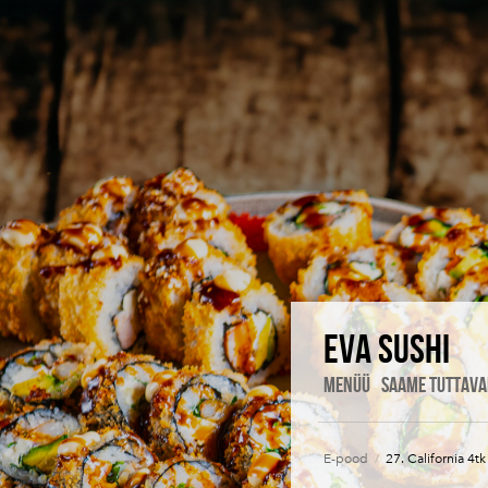
Eva Sushi
MENÜÜ
SAAME TUTTAVA
E-pood
/
27. California 4tk