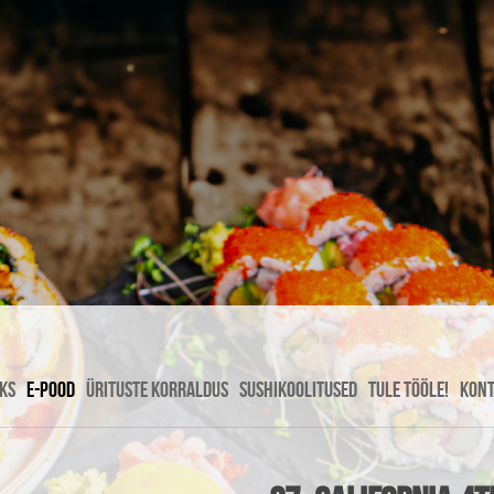
KS
E-POOD
ÜRITUSTE KORRALDUS
SUSHIKOOLITUSED
TULE TÖÖLE!
KON