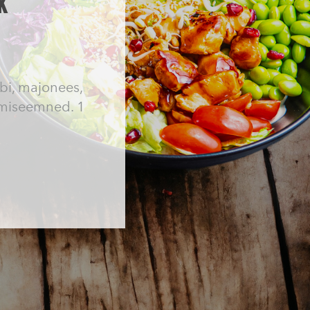
k
abi, majonees,
amiseemned. 1