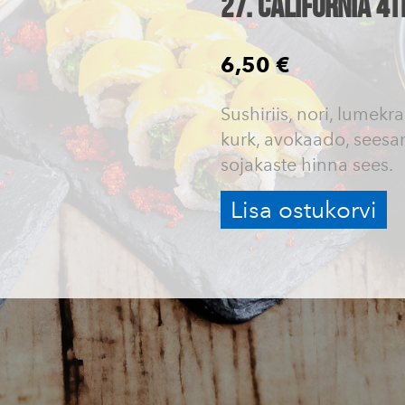
27. California 4t
6,50 €
Sushiriis, nori, lumekr
kurk, avokaado, sees
sojakaste hinna sees.
Lisa ostukorvi