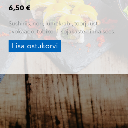
6,50 €
Sushiriis, nori, lumekrabi, toorjuust,
avokaado, tobiko. 1 sojakaste hinna sees.
Lisa ostukorvi