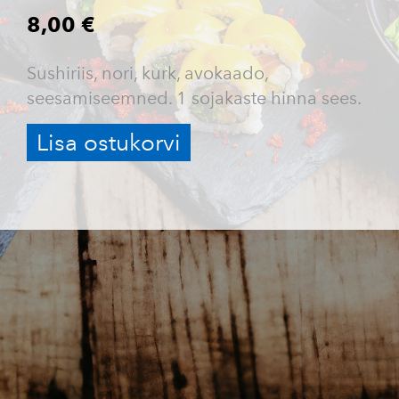
8,00 €
Sushiriis, nori, kurk, avokaado,
seesamiseemned. 1 sojakaste hinna sees.
Lisa ostukorvi