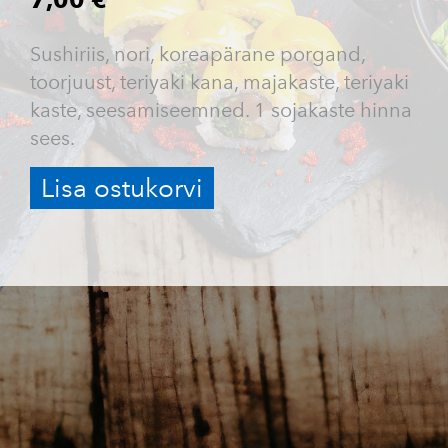
Sushiriis, nori, koreapärane porgand,
toorjuust, teriyaki kana, majakaste, teriyaki
kaste, seesamiseemned. 1 sojakaste hinna
sees.
Lisa ostukorvi