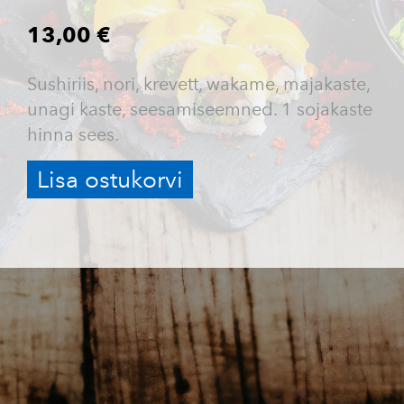
13,00 €
Sushiriis, nori, krevett, wakame, majakaste,
unagi kaste, seesamiseemned. 1 sojakaste
hinna sees.
Lisa ostukorvi