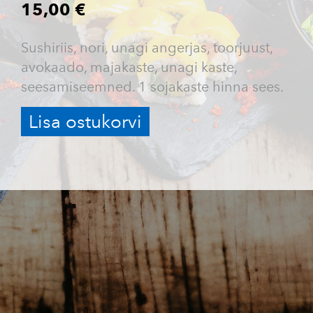
15,00 €
Sushiriis, nori, unagi angerjas, toorjuust,
avokaado, majakaste, unagi kaste,
seesamiseemned. 1 sojakaste hinna sees.
Lisa ostukorvi